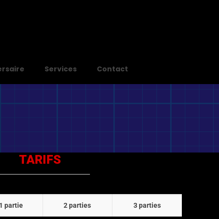
ersaire
Services
Contact
TARIFS
1 partie
2 parties
3 parties